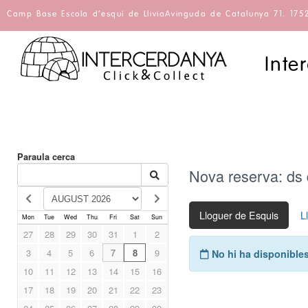
Camp Base Escola d'esquí de Llivia
Avinguda de Catalunya 71. 1752
Inte