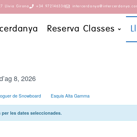
7 Llivia Girona
+34 972146336
intercerdanya@intercerdanya.c
rcerdanya
Reserva Classes
L