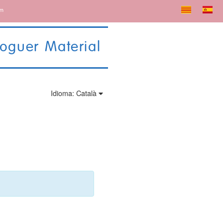
om
loguer Material